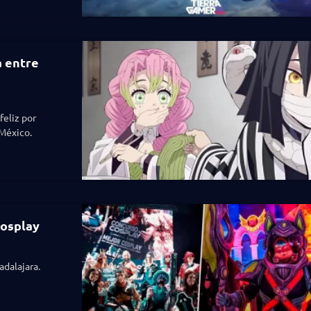
a entre
feliz por
México.
cosplay
adalajara.