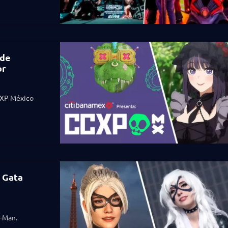
 de
or
CXP México
 Gata
r-Man.