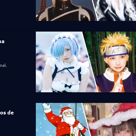
na
nal.
los de