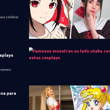
ara celebrar
splays
lloween.
ena para