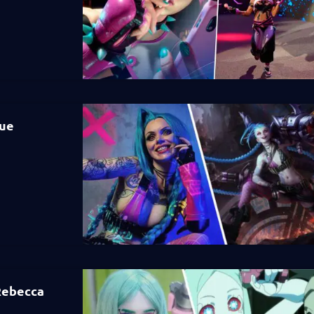
que
Rebecca