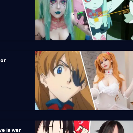
dor
e is war