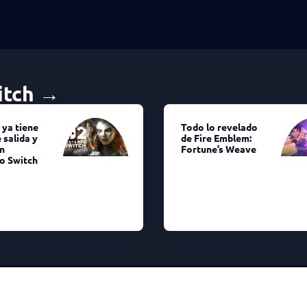
itch →
 ya tiene
Todo lo revelado
 salida y
de Fire Emblem:
n
Fortune’s Weave
o Switch