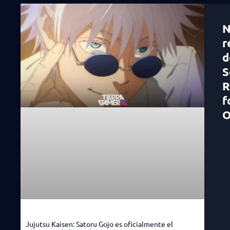
N
r
d
S
R
f
O
Jujutsu Kaisen: Satoru Gojo es oficialmente el