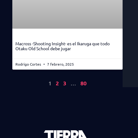
Macross -Shooting Insight- es el Ikaruga que todo
Otaku Old School debe jugar
Rodrigo Cortes
7 febrero, 2025
2
3
80
1
…