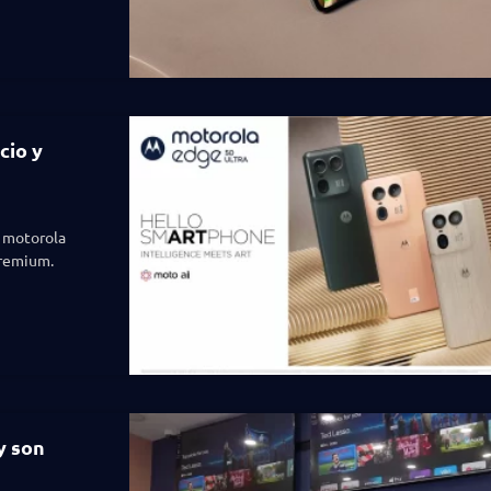
cio y
 motorola
premium.
y son