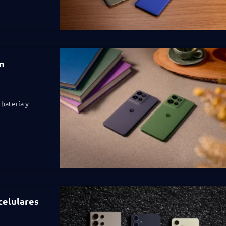
n
 batería y
celulares