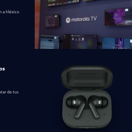
an a México
os
tar de tus