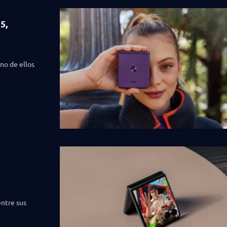
5,
no de ellos
entre sus