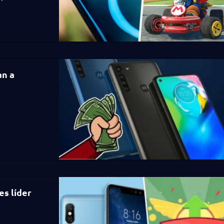
an a
es líder