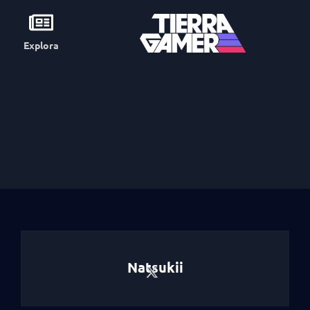
Explora
Natsukii