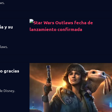
ws.
ia y su
laws.
o gracias
de Disney.