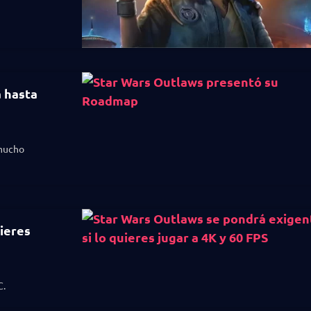
 hasta
 mucho
ieres
C.