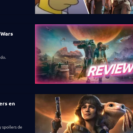
 Wars
ido.
ers en
y spoilers de