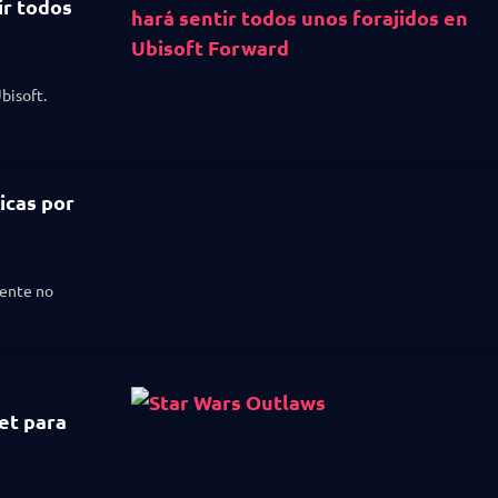
ir todos
bisoft.
icas por
mente no
et para