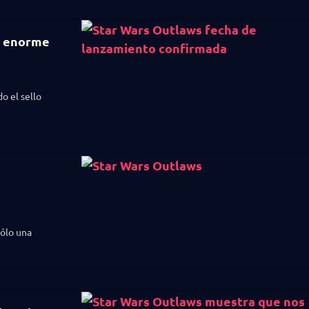
un enorme
o el sello
sólo una