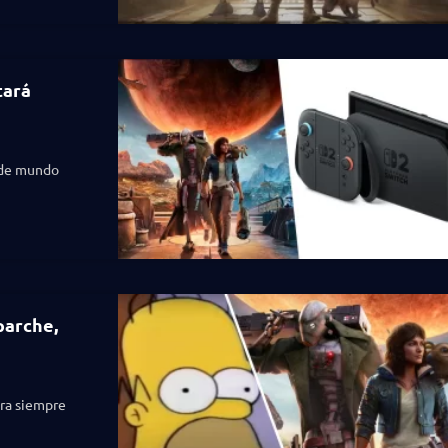
tará
 de mundo
parche,
ara siempre