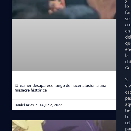
lo
fa
se
cr
en
de
qu
en
la
ch
Ge
Si
Streamer desaparece luego de hacer alusión a una
vi
masacre histórica
es
pa
aq
Daniel Arias
14 junio, 2022
ti
tu
re
pa