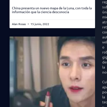
re
su
China presenta un nuevo mapa de la Luna, con toda la
información que la ciencia desconocía
ún
mi
at
Alan Rosas
15 junio, 2022
re
co
au
ve
o
ro
gi
de
la
no
Cu
ap
po
la
te
y