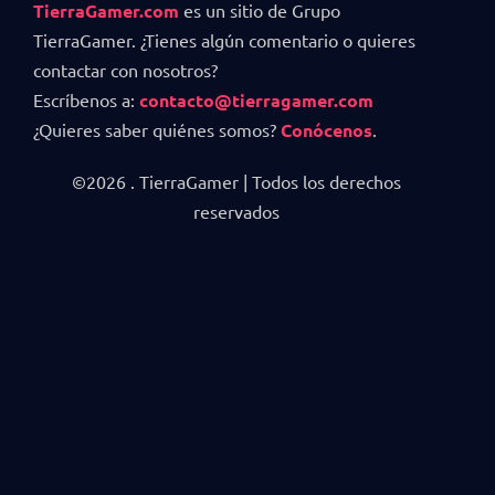
TierraGamer.com
es un sitio de Grupo
TierraGamer. ¿Tienes algún comentario o quieres
contactar con nosotros?
Escríbenos a:
contacto@tierragamer.com
¿Quieres saber quiénes somos?
Conócenos
.
©2026 . TierraGamer | Todos los derechos
reservados