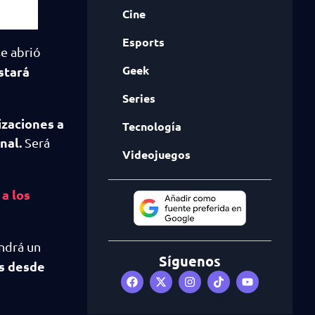
Cine
Esports
se abrió
Geek
stará
Series
izaciones a
Tecnología
nal.
Será
Videojuegos
a los
endrá un
Síguenos
es desde