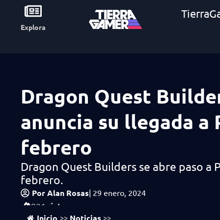
TierraG
Explora
Dragon Quest Builde
anuncia su llegada a
febrero
Dragon Quest Builders se abre paso a P
febrero.
Por
Alan Rosas
|
29 enero, 2024
vistas
921
Inicio
Noticias
>>
>>