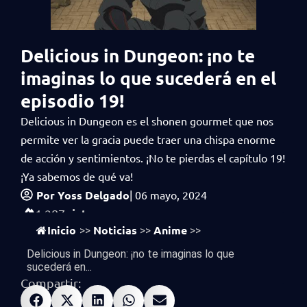
Delicious in Dungeon: ¡no te
imaginas lo que sucederá en el
episodio 19!
Delicious in Dungeon es el shonen gourmet que nos
permite ver la gracia puede traer una chispa enorme
de acción y sentimientos. ¡No te pierdas el capítulo 19!
¡Ya sabemos de qué va!
Por
Yoss Delgado
|
06 mayo, 2024
vistas
1,287
Inicio
Noticias
Anime
>>
>>
>>
Delicious in Dungeon: ¡no te imaginas lo que
sucederá en...
Compartir: