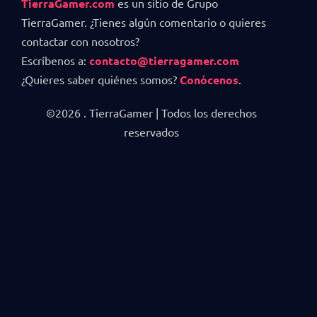
TierraGamer.com
es un sitio de Grupo
TierraGamer. ¿Tienes algún comentario o quieres
contactar con nosotros?
Escríbenos a:
contacto@tierragamer.com
¿Quieres saber quiénes somos?
Conócenos
.
©2026 . TierraGamer | Todos los derechos
reservados