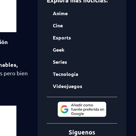
Explora más noticias:
Anime
Cine
Esports
sión
Geek
Series
nables,
s pero bien
Tecnología
Videojuegos
Síguenos