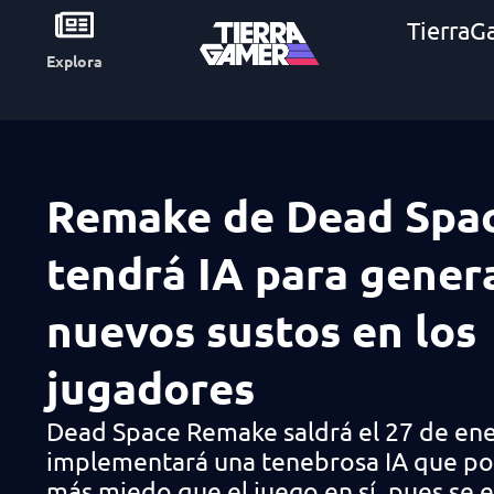
TierraG
Explora
Remake de Dead Spa
tendrá IA para gener
nuevos sustos en los
jugadores
Dead Space Remake saldrá el 27 de en
implementará una tenebrosa IA que po
más miedo que el juego en sí, pues se 