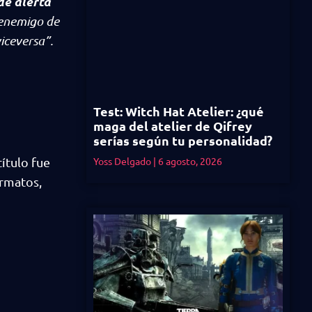
de alerta
 enemigo de
iceversa”.
Test: Witch Hat Atelier: ¿qué
maga del atelier de Qifrey
serías según tu personalidad?
título fue
Yoss Delgado
6 agosto, 2026
ormatos,