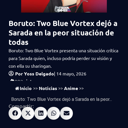
Boruto: Two Blue Vortex dejó a
Sarada en la peor situación de
todas
Boruto: Two Blue Vortex presenta una situación crítica
para Sarada quien, incluso podría perder su visión y
con ella su sharingan.
Por
Yoss Delgado
|
14 mayo, 2026
vistas
992
Inicio
Noticias
Anime
>>
>>
>>
Boruto: Two Blue Vortex dejó a Sarada en la peor...
Compartir: