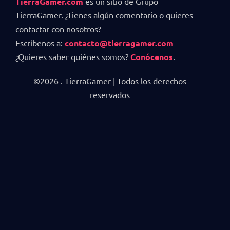
TierraGamer.com
es un sitio de Grupo
TierraGamer. ¿Tienes algún comentario o quieres
contactar con nosotros?
Escríbenos a:
contacto@tierragamer.com
¿Quieres saber quiénes somos?
Conócenos
.
©2026 . TierraGamer | Todos los derechos
reservados