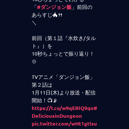
#ダンジョン飯
「
」前回の
あらすじ🐲🍴
＼
前回（第１話『水炊き/タル
ト』）を
10秒ちょっとで振り返り！
🍲
TVアニメ「ダンジョン飯」
第２話は
1月11日(木)より放送・配信
開始！📺📡
https://t.co/w9qERIQ9qo
#
DeliciousinDungeon
pic.twitter.com/wHt1gtlsu