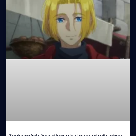
Zenshu capítulo 9: a qué hora sale el nuevo episodio, cómo y