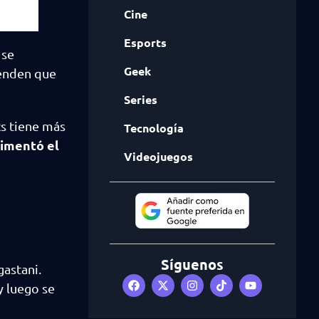
Cine
Esports
 se
Geek
ienden que
Series
cs tiene más
Tecnología
vimentó el
Videojuegos
Síguenos
gastani.
y luego se