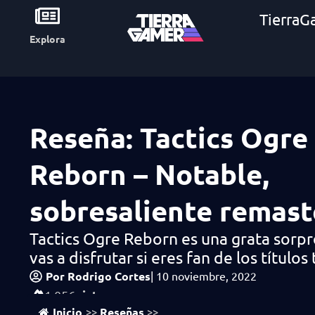
TierraG
Explora
Reseña: Tactics Ogre
Reborn – Notable,
sobresaliente remast
Tactics Ogre Reborn es una grata sorpr
vas a disfrutar si eres fan de los títulos 
Por
Rodrigo Cortes
|
10 noviembre, 2022
vistas
1,056
Inicio
Reseñas
>>
>>