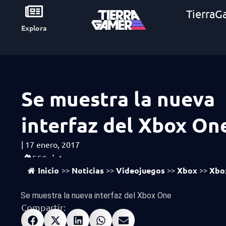
TierraG
Explora
Se muestra la nueva
interfaz del Xbox On
|
17 enero, 2017
vistas
550
Inicio
Noticias
Videojuegos
Xbox
Xbo
>>
>>
>>
>>
Se muestra la nueva interfaz del Xbox One
Compartir: