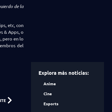
quierdo de la
ps, etc, con
es & Apps, o
, pero en lo
iembros del
Explora más noticias:
Anime
Cine
NTE
Esports