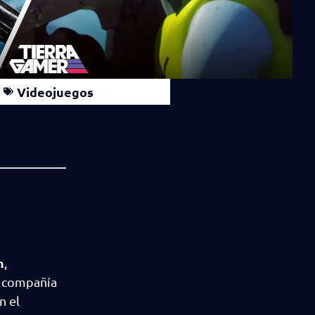
Videojuegos
n
,
a compañía
n el