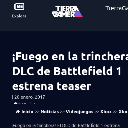
TierraG
Explora
¡Fuego en la trinchera
DLC de Battlefield 1
estrena teaser
|
20 enero, 2017
vistas
560
Inicio
Noticias
Videojuegos
Xbox
Xbo
>>
>>
>>
>>
¡Fuego en la trinchera! El DLC de Battlefield 1 estrena...