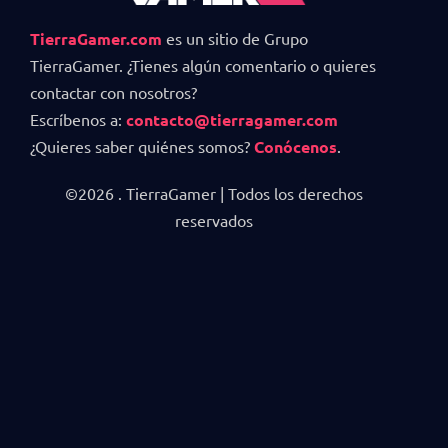
TierraGamer.com
es un sitio de Grupo
TierraGamer. ¿Tienes algún comentario o quieres
contactar con nosotros?
Escríbenos a:
contacto@tierragamer.com
¿Quieres saber quiénes somos?
Conócenos
.
©2026 . TierraGamer | Todos los derechos
reservados