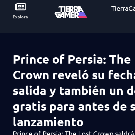
TierraG
Explora
Prince of Persia: The
Crown reveló su fech
salida y también un 
gratis para antes de 
lanzamiento
Prince of Persia: The Lost Crown saldrá