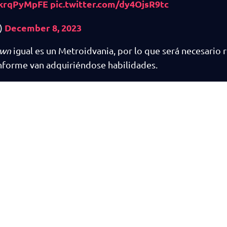
/tkrqPyMpFE
pic.twitter.com/dy4OjsR9tc
December 8, 2023
)
own
igual es un Metroidvania, por lo que será necesario r
onforme van adquiriéndose habilidades.