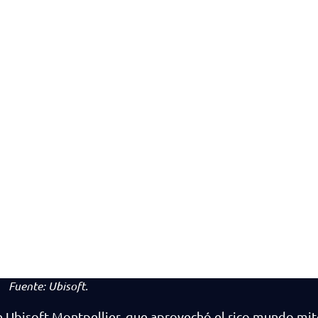
Fuente:
Ubisoft.
e Ubisoft Montpellier, que aprovechó el rico mundo mi