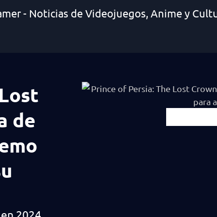
amer - Noticias de Videojuegos, Anime y Cult
 Lost
a de
demo
su
 en 2024.