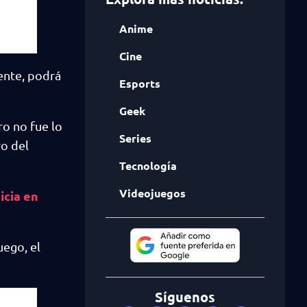
Anime
Cine
ente, podrá
Esports
Geek
ro no fue lo
Series
ro del
Tecnología
Videojuegos
icia en
uego, el
Síguenos