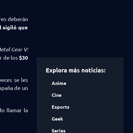
res deberán
l sigiló que
etal Gear V:
$30
r de los
Explora más noticias:
eces se les
Anime
mpaña de un
Cine
Esports
o llamar la
Geek
Series