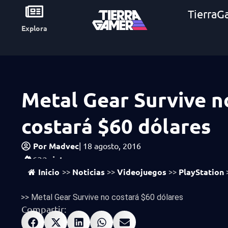
TierraG
Explora
Metal Gear Survive n
costará $60 dólares
Por
Madvec
|
18 agosto, 2016
vistas
632
Inicio
Noticias
Videojuegos
PlayStation
>>
>>
>>
>>
Metal Gear Survive no costará $60 dólares
Compartir: