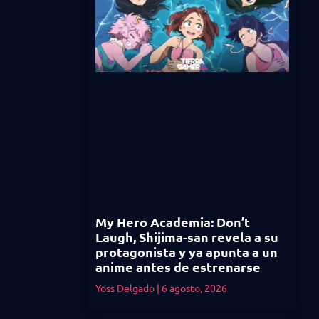
My Hero Academia: Don’t
Laugh, Shijima-san revela a su
protagonista y ya apunta a un
anime antes de estrenarse
Yoss Delgado
6 agosto, 2026