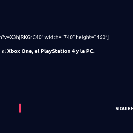
h?v=X3hjRKGrC40″ width=”740″ height=”460″]
Xbox One, el PlayStation 4 y la PC.
 al
SIGUIE