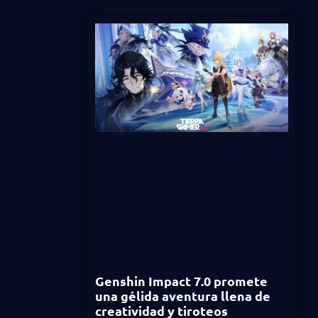
Genshin Impact 7.0 promete
una gélida aventura llena de
creatividad y tiroteos