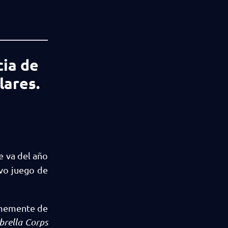
cia de
lares.
e va del año
vo juego de
ormemente de
rella Corps