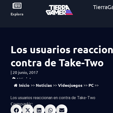
TierraG
Explora
Los usuarios reaccio
contra de Take-Two
|
20 junio, 2017
vistas
435
Inicio
Noticias
Videojuegos
PC
>>
>>
>>
>>
Los usuarios reaccionan en contra de Take-Two
Compartir: