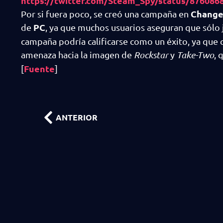
https://twitter.com/Steam_Spy/status/876086
Change
Por si fuera poco, se creó una campaña en
PC
de
, ya que muchos usuarios aseguran que sólo
campaña podría calificarse como un éxito, ya que 
amenaza hacia la imagen de
Rockstar
y
Take-Two
, 
Fuente
[
]
ANTERIOR