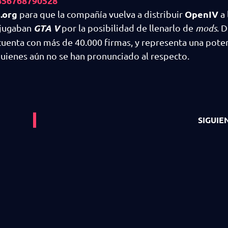
856768790528
.org
OpenIV
para que la compañía vuelva a distribuir
a 
GTA V
 jugaban
por la posibilidad de llenarlo de
mods
. 
cuenta con más de 40.000 firmas, y representa una poten
quienes aún no se han pronunciado al respecto.
SIGUIE