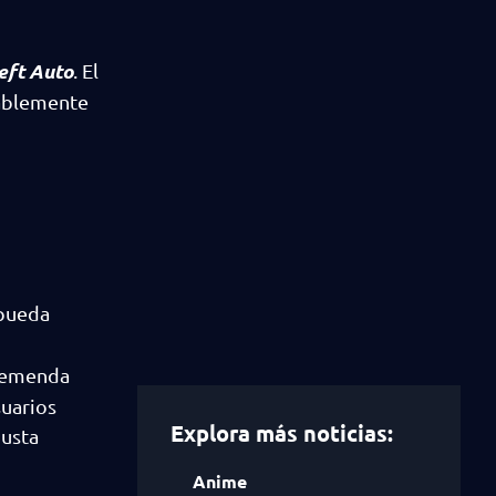
eft Auto
. El
tablemente
 pueda
tremenda
suarios
Explora más noticias:
justa
Anime