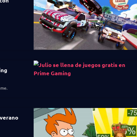
 con
ing
ime.
 verano