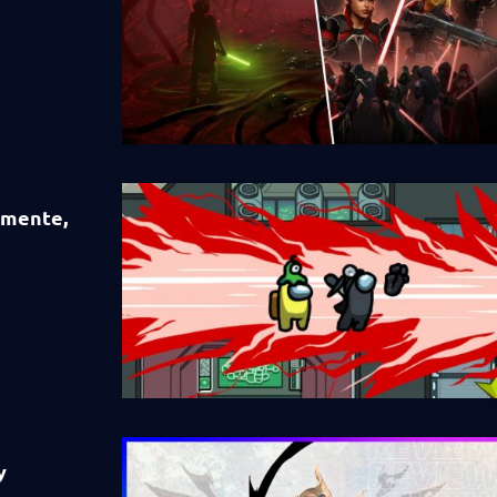
amente,
y