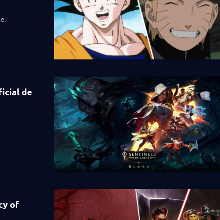
e.
icial de
cy of