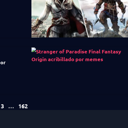
por
3
…
162