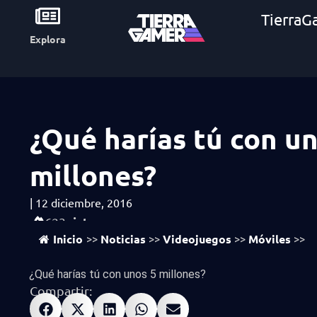
TierraG
Explora
¿Qué harías tú con u
millones?
|
12 diciembre, 2016
vistas
623
Inicio
Noticias
Videojuegos
Móviles
>>
>>
>>
>>
¿Qué harías tú con unos 5 millones?
Compartir: