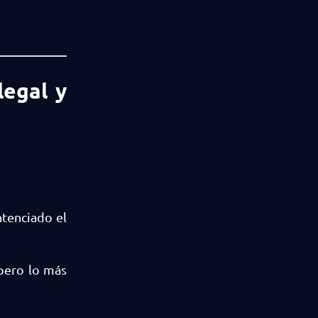
legal y
ntenciado el
ero lo más