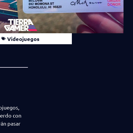
Videojuegos
ojuegos,
cuerdo con
rán pasar