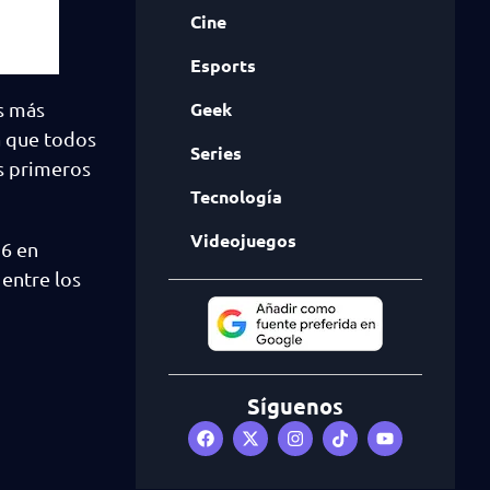
Cine
Esports
Geek
es más
a que todos
Series
os primeros
Tecnología
Videojuegos
26 en
 entre los
Síguenos