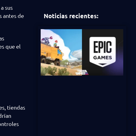
 a sus
Noticias recientes:
s antes de
as
es que el
es, tiendas
drían
ontroles