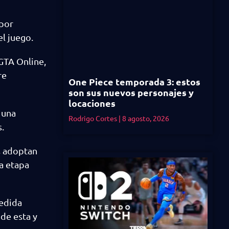
 por
l juego.
 GTA Online,
re
One Piece temporada 3: estos
son sus nuevos personajes y
locaciones
 una
Rodrigo Cortes
8 agosto, 2026
.
s adoptan
a etapa
medida
de esta y