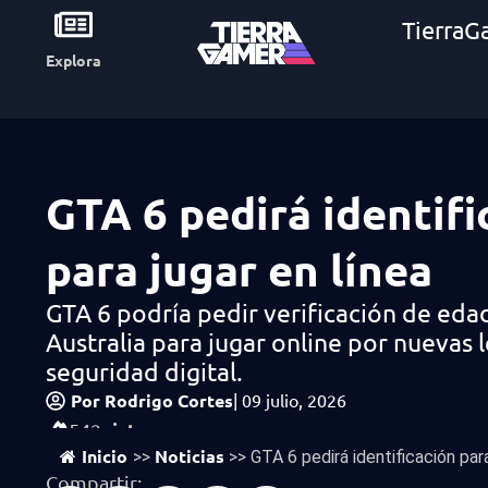
TierraG
Explora
GTA 6 pedirá identifi
para jugar en línea
GTA 6 podría pedir verificación de eda
Australia para jugar online por nuevas 
seguridad digital.
Por
Rodrigo Cortes
|
09 julio, 2026
vistas
542
Inicio
Noticias
>>
>>
GTA 6 pedirá identificación para
Compartir: