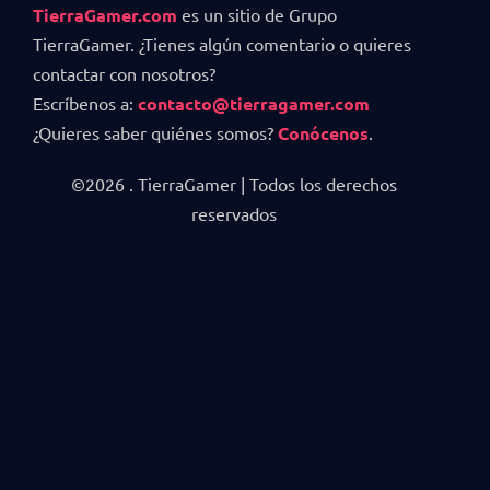
TierraGamer.com
es un sitio de Grupo
TierraGamer. ¿Tienes algún comentario o quieres
contactar con nosotros?
Escríbenos a:
contacto@tierragamer.com
¿Quieres saber quiénes somos?
Conócenos
.
©2026 . TierraGamer | Todos los derechos
reservados