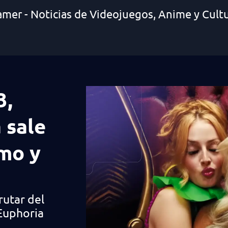
amer - Noticias de Videojuegos, Anime y Cult
3,
 sale
ómo y
utar del
 Euphoria