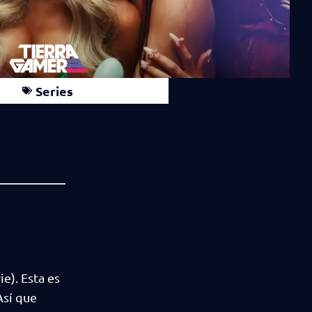
Series
e). Esta es
Así que