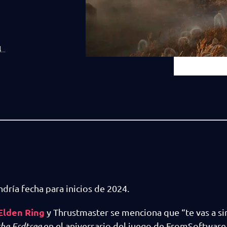
..
ndría fecha para inicios de 2024.
Elden Ring
y Thrustmaster se menciona que “te vas a si
he Erdtree
en el aniversario del juego de FromSoftware