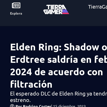
TierraG
Explora
Elden Ring: Shadow o
Erdtree saldría en fe
2024 de acuerdo con
filtración
El esperado DLC de Elden Ring ya tendr
estreno.
Por
Rodrigo Cortes
|
15 diciembre, 2023