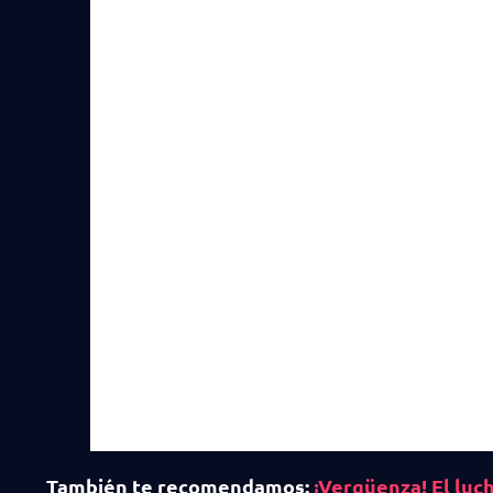
También te recomendamos:
¡Vergüenza! El luc