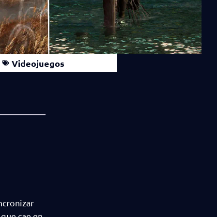
Videojuegos
ncronizar
 que cae en