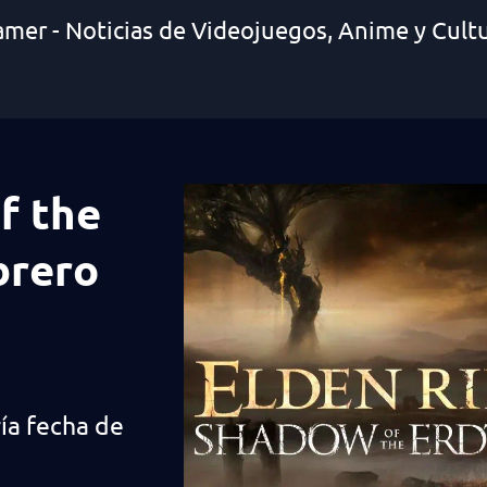
amer - Noticias de Videojuegos, Anime y Cult
f the
brero
ía fecha de