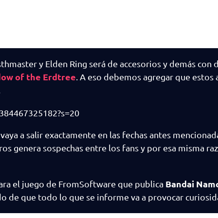
usthmaster y Elden Ring será de accesorios y demás con d
ow of the Erdtree
. A eso debemos agregar que estos a
.
70384467325182?s=20
vaya a salir exactamente en las fechas antes mencionada
ros genera sospechas entre los fans y por esa misma raz
Bandai Nam
para el juego de FromSoftware que publica
ado de que todo lo que se informe va a provocar curiosid