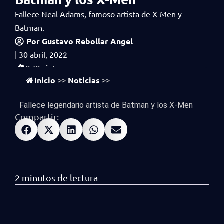
Fallece Neal Adams, famoso artista de X-Men y
Batman.
Por
Gustavo Rebollar Angel
|
30 abril, 2022
vistas
979
Inicio
Noticias
>>
>>
Fallece legendario artista de Batman y los X-Men
Compartir: