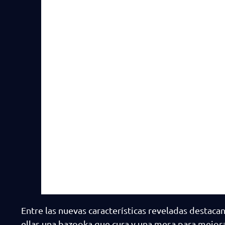
Entre las nuevas características reveladas destaca
ellas una bazooka que cura y una mesa para mejor