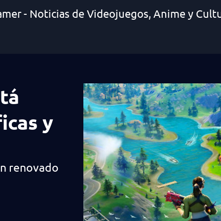
amer - Noticias de Videojuegos, Anime y Cult
stá
icas y
un renovado