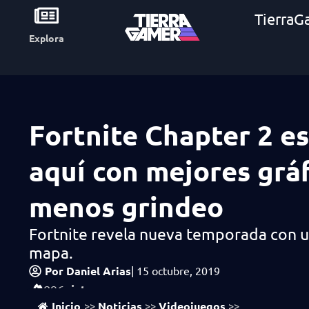
TierraG
Explora
Fortnite Chapter 2 e
aquí con mejores gráf
menos grindeo
Fortnite revela nueva temporada con 
mapa.
Por
Daniel Arias
|
15 octubre, 2019
vistas
896
Inicio
Noticias
Videojuegos
>>
>>
>>