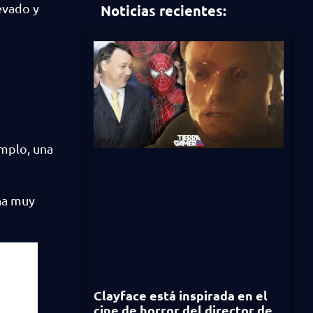
evado y
Noticias recientes:
emplo, una
na muy
Clayface está inspirada en el
cine de horror del director de