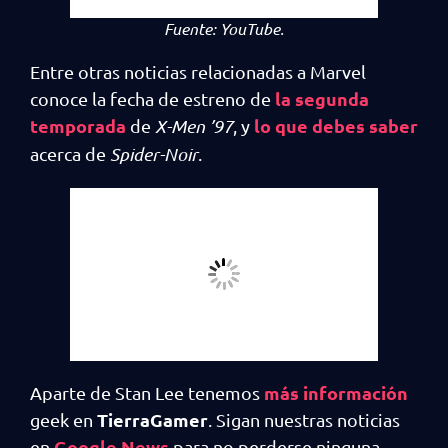
Fuente:
YouTube.
Entre otras noticias relacionadas a Marvel
la segunda
conoce la fecha de estreno de
temporada
lo que debes saber
de
X-Men ’97
, y
acerca de
Spider-Noir
.
más información
Aparte de Stan Lee tenemos
TierraGamer
geek en
. Sigan nuestras noticias
Google News
en
para no perderse ninguna.