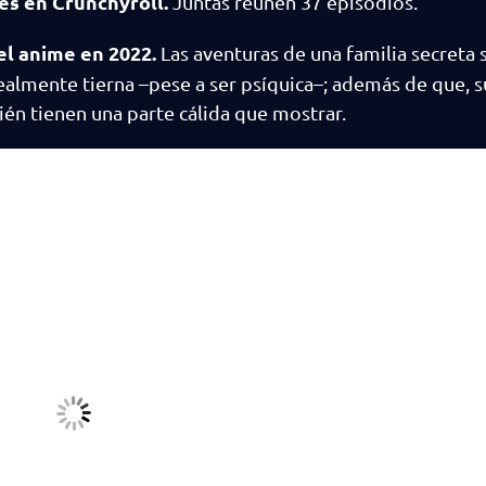
es en Crunchyroll.
Juntas reúnen 37 episodios.
el anime en 2022.
Las aventuras de una familia secreta 
realmente tierna –pese a ser psíquica–; además de que, 
én tienen una parte cálida que mostrar.