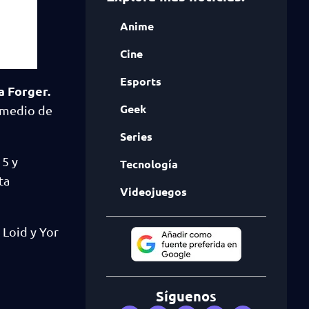
Anime
Cine
Esports
a Forger.
Geek
r medio de
Series
 5 y
Tecnología
ta
Videojuegos
 Loid y Yor
Síguenos