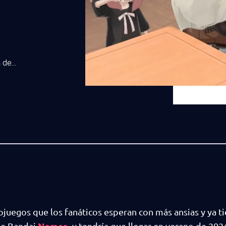
de...
ojuegos que los fanáticos esperan con más ansias y ya t
Namco
de Bandai
, y tendría que llegar en verano de 2024