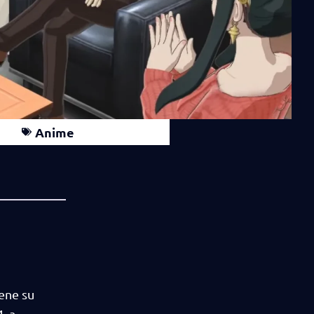
Anime
iene su
, a