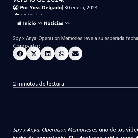
Por
Yoss Delgado
|
30 enero, 2024
vistas
1,248
Inicio
Noticias
>>
>>
Spy x Anya: Operation Memories revela su esperada fecha 
Compartir:
Spy x Anya: Operation Memories
es uno de los vide
fecha de lanzamiento. El videojuego está a cargo 