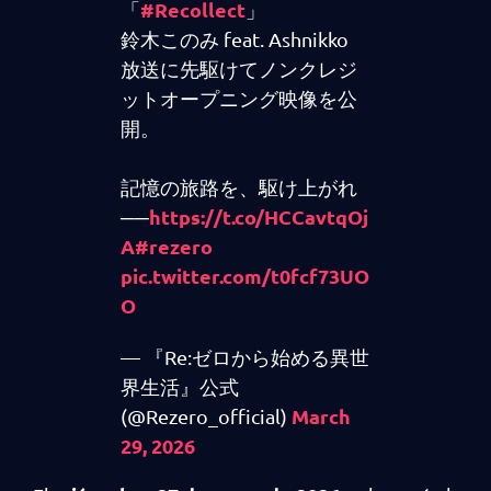
#Recollect
「
」
鈴木このみ feat. Ashnikko
放送に先駆けてノンクレジ
ットオープニング映像を公
開。
記憶の旅路を、駆け上がれ
https://t.co/HCCavtqOj
──
A
#rezero
pic.twitter.com/t0fcf73UO
O
— 『Re:ゼロから始める異世
界生活』公式
March
(@Rezero_official)
29, 2026