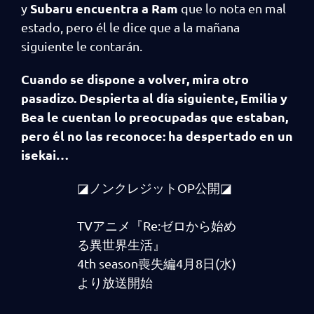
Subaru encuentra a Ram
y
que lo nota en mal
estado, pero él le dice que a la mañana
siguiente le contarán.
Cuando se dispone a volver, mira otro
pasadizo. Despierta al día siguiente, Emilia y
Bea le cuentan lo preocupadas que estaban,
pero él no las reconoce: ha despertado en un
isekai…
◪ノンクレジットOP公開◪
TVアニメ『Re:ゼロから始め
る異世界生活』
4th season喪失編4月8日(水)
より放送開始