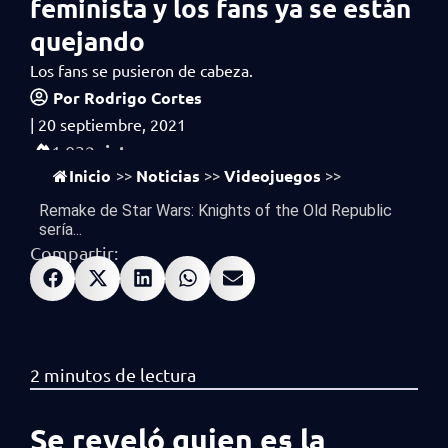
feminista y los fans ya se están
quejando
Los fans se pusieron de cabeza.
Por
Rodrigo Cortes
|
20 septiembre, 2021
vistas
1,032
Inicio
Noticias
Videojuegos
>>
>>
>>
Remake de Star Wars: Knights of the Old Republic
sería...
Compartir:
Se reveló quien es la