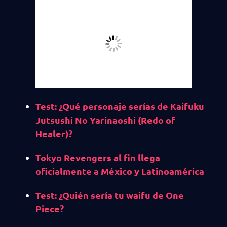
Test: ¿Qué personaje serías de Kaifuku
Jutsushi No Yarinaoshi (Redo of
Healer)?
Tokyo Revengers al fin llega
oficialmente a México y Latinoamérica
Test: ¿Quién sería tu waifu de One
Piece?