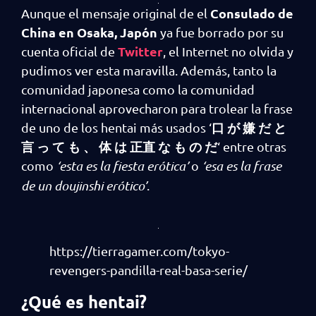
Consulado de
Aunque el mensaje original de el
China en Osaka, Japón
ya fue borrado por su
Twitter
cuenta oficial de
, el Internet no olvida y
pudimos ver esta maravilla. Además, tanto la
comunidad japonesa como la comunidad
internacional aprovecharon para trolear la frase
口 が 嫌 だ と
de uno de los hentai más usados ‘
言 っ て も 、 体 は 正直 な も の だ
‘ entre otras
como
‘esta es la fiesta erótica’
o
‘esa es la frase
de un doujinshi erótico’
.
https://tierragamer.com/tokyo-
revengers-pandilla-real-basa-serie/
¿Qué es hentai?