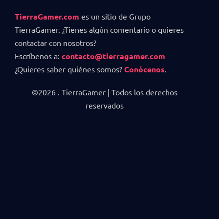
TierraGamer.com
es un sitio de Grupo
TierraGamer. ¿Tienes algún comentario o quieres
contactar con nosotros?
Escríbenos a:
contacto@tierragamer.com
¿Quieres saber quiénes somos?
Conócenos
.
©2026 . TierraGamer | Todos los derechos
reservados