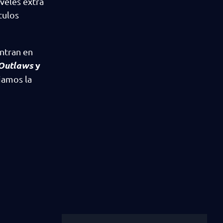
veles extra
tulos
entran en
 Outlaws
y
ejamos la