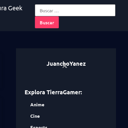
ura Geek
JuanchoYanez
Explora TierraGamer:
Anime
Cine
Esports