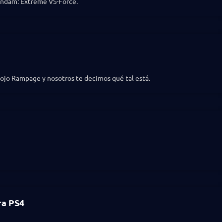
Gundam: Extreme VS-Force.
Mojo Rampage y nosotros te decimos qué tal está.
ra PS4