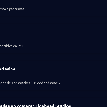
esto a pagar más.
sponibles en PS4.
and Wine
storia de The Witcher 3: Blood and Wine y
adas en comprar Lionhead Studios