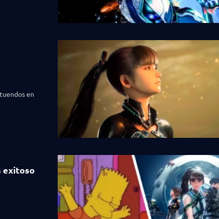
o
atuendos en
s exitoso