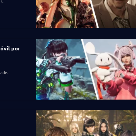
PC.
óvil por
lade.