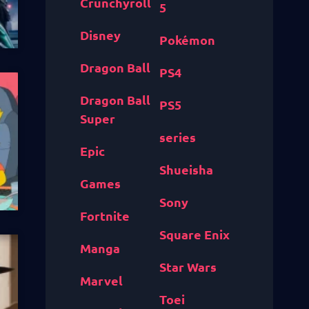
Crunchyroll
5
Disney
Pokémon
Dragon Ball
PS4
Dragon Ball
PS5
Super
series
Epic
Shueisha
Games
Sony
Fortnite
Square Enix
Manga
Star Wars
Marvel
Toei