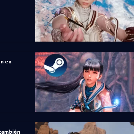
am en
 también