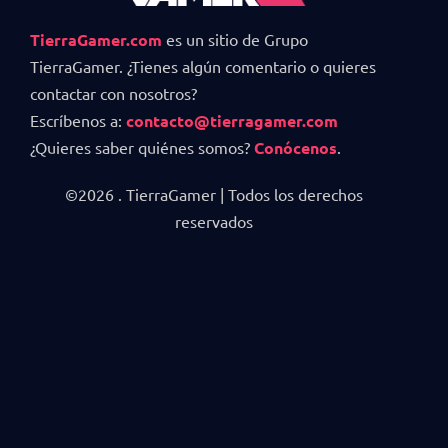
TierraGamer.com
es un sitio de Grupo
TierraGamer. ¿Tienes algún comentario o quieres
contactar con nosotros?
Escríbenos a:
contacto@tierragamer.com
¿Quieres saber quiénes somos?
Conócenos
.
©2026 . TierraGamer | Todos los derechos
reservados