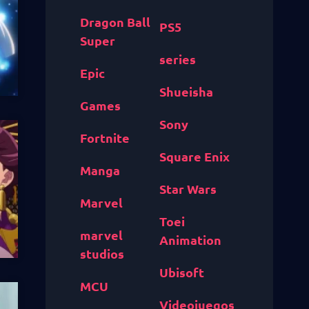
Dragon Ball
PS5
Super
series
Epic
Shueisha
Games
Sony
Fortnite
Square Enix
Manga
Star Wars
Marvel
Toei
marvel
Animation
studios
Ubisoft
MCU
Videojuegos