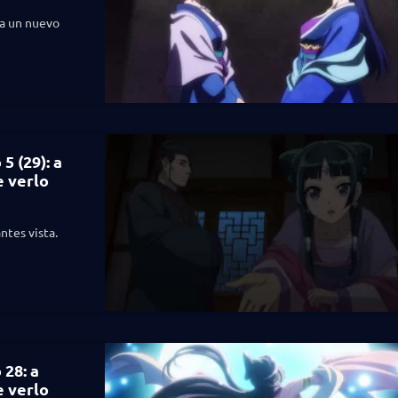
ta un nuevo
5 (29): a
e verlo
ntes vista.
28: a
e verlo