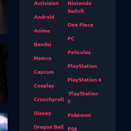
Activision
Nintendo
Switch
Android
One Piece
Anime
PC
Bandai
Películas
Namco
PlayStation
Capcom
PlayStation 4
Cosplay
PlayStation
Crunchyroll
5
Disney
Pokémon
Dragon Ball
PS4