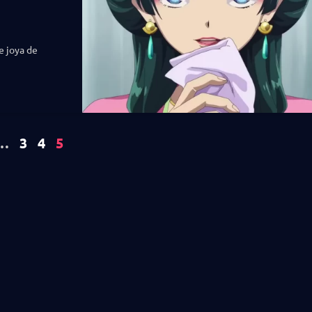
e joya de
…
3
4
5