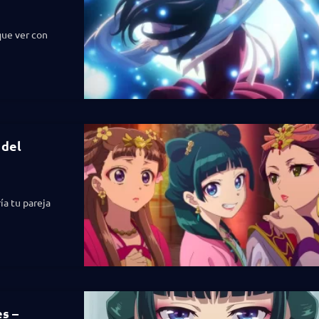
que ver con
 del
ía tu pareja
s –