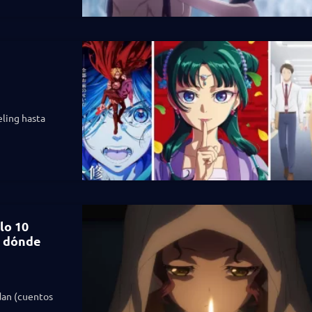
eling hasta
lo 10
y dónde
idan (cuentos