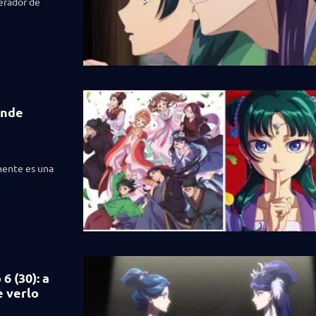
perador de
ónde
lmente es una
6 (30): a
e verlo