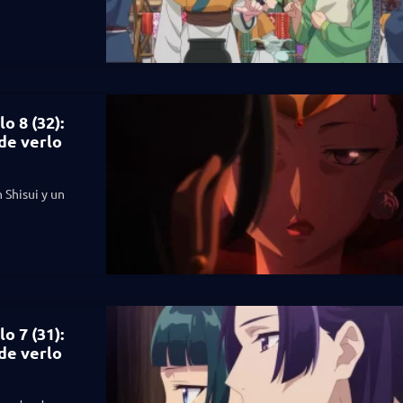
o 8 (32):
de verlo
 Shisui y un
o 7 (31):
de verlo