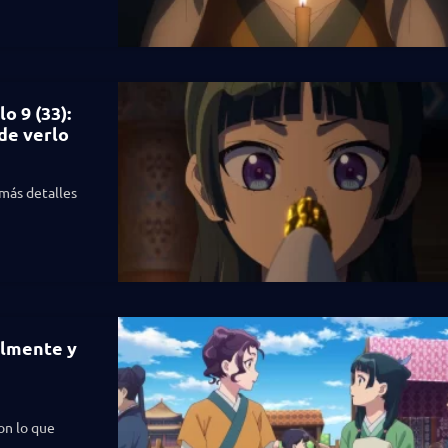
o 9 (33):
de verlo
 más detalles
ealmente y
son lo que