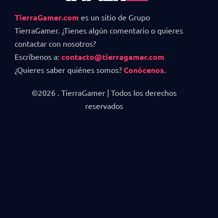
TierraGamer.com
es un sitio de Grupo
TierraGamer. ¿Tienes algún comentario o quieres
contactar con nosotros?
Escríbenos a:
contacto@tierragamer.com
¿Quieres saber quiénes somos?
Conócenos
.
©2026 . TierraGamer | Todos los derechos
reservados