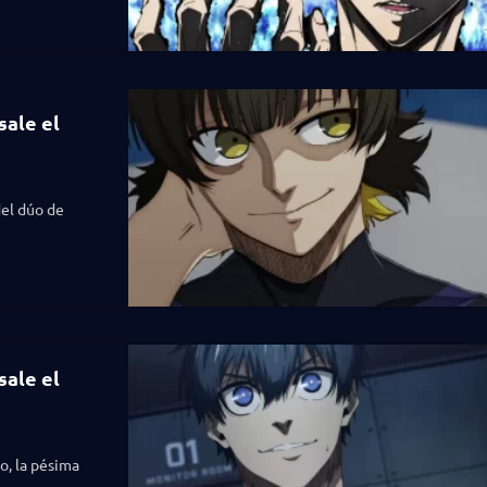
sale el
del dúo de
sale el
o, la pésima