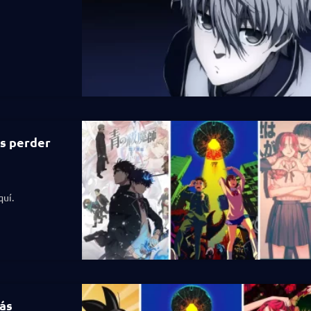
es perder
uí.
ás