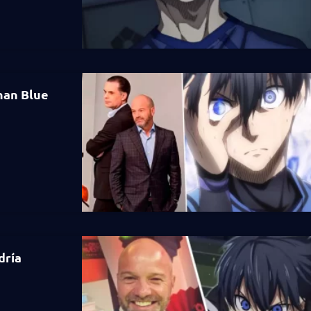
nan Blue
dría