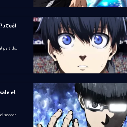
? ¿Cuál
l partido.
sale el
ol soccer