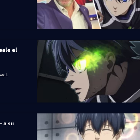
sale el
sagi.
– a su