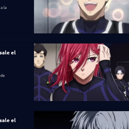
a la
sale el
 de
sale el