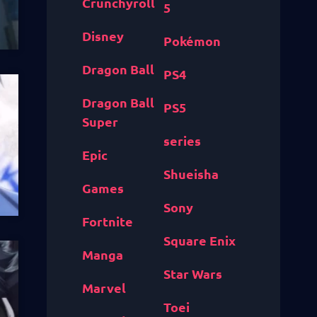
Crunchyroll
5
Disney
Pokémon
Dragon Ball
PS4
Dragon Ball
PS5
Super
series
Epic
Shueisha
Games
Sony
Fortnite
Square Enix
Manga
Star Wars
Marvel
Toei