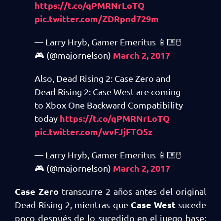
https://t.co/qPMRNrLoTQ
pic.twitter.com/ZDRpnd729m
— Larry Hryb, Gamer Emeritus 📱⌨️🖱️
March 2, 2017
🎮 (@majornelson)
Also, Dead Rising 2: Case Zero and
Dead Rising 2: Case West are coming
to Xbox One Backward Compatibility
https://t.co/qPMRNrLoTQ
today
pic.twitter.com/wvFJjFTO5z
— Larry Hryb, Gamer Emeritus 📱⌨️🖱️
March 2, 2017
🎮 (@majornelson)
Case Zero
transcurre 2 años antes del original
Case West
Dead Rising 2, mientras que
sucede
poco después de lo sucedido en el juego base;