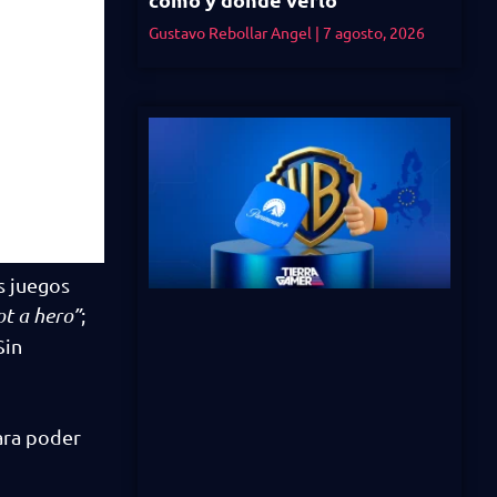
Gustavo Rebollar Angel
7 agosto, 2026
s juegos
ot a hero”
;
Sin
para poder