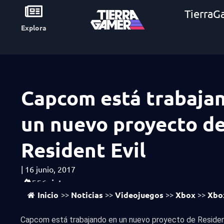
TierraG
Explora
Capcom está trabaja
un nuevo proyecto d
Resident Evil
|
16 junio, 2017
vistas
556
Inicio
Noticias
Videojuegos
Xbox
Xbo
>>
>>
>>
>>
Capcom está trabajando en un nuevo proyecto de Residen