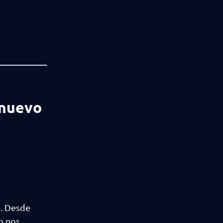
 nuevo
6. Desde
po nos