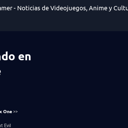
amer - Noticias de Videojuegos, Anime y Cult
ndo en
e
x One
>>
t Evil