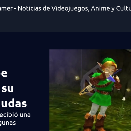
amer - Noticias de Videojuegos, Anime y Cult
be
 su
dudas
ecibió una
lgunas