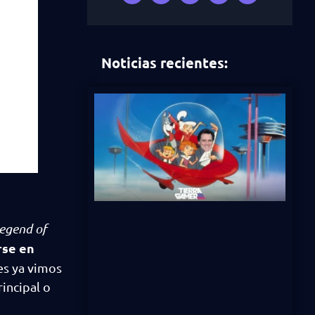
Noticias recientes:
egend of
rse en
nes ya vimos
rincipal o