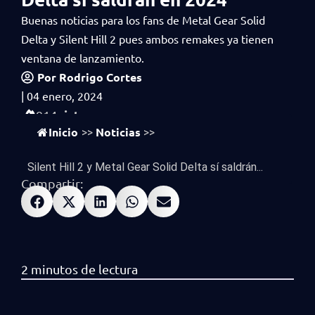
Buenas noticias para los fans de Metal Gear Solid
Delta y Silent Hill 2 pues ambos remakes ya tienen
ventana de lanzamiento.
Por
Rodrigo Cortes
|
04 enero, 2024
vistas
914
Inicio
Noticias
>>
>>
Silent Hill 2 y Metal Gear Solid Delta sí saldrán...
Compartir: