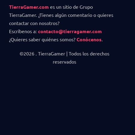
TierraGamer.com
es un sitio de Grupo
TierraGamer. ¿Tienes algún comentario o quieres
contactar con nosotros?
Escríbenos a:
contacto@tierragamer.com
¿Quieres saber quiénes somos?
Conócenos
.
©2026 . TierraGamer | Todos los derechos
reservados